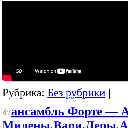
Рубрика:
Без рубрики
|
ансамбль Форте — А
Милены,Вари,Леры,